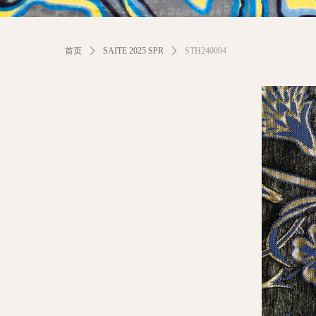
首页
ꄲ
SAITE 2025 SPR
ꄲ
STH240094