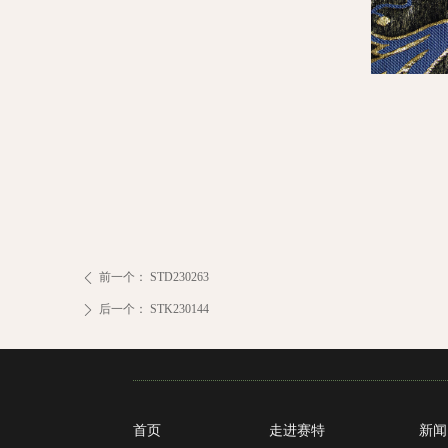
前一个：
STD230263
ꄴ
后一个：
STK230144
ꄲ
首页
走进赛特
新闻