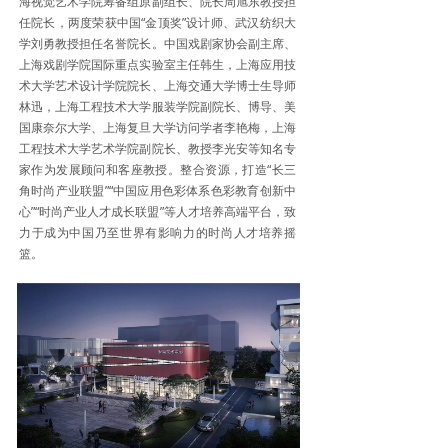
海视觉艺术学院筹备组原副组长、院长周旭东教授担
Fall 2023
任院长，两度荣获中国“金顶奖”设计师、武汉纺织大
ꀂ
学刘勇教授担任名誉院长。中国戏剧家协会副主席、
上海戏剧学院国际重点实验室主任韩生，上海应用技
生产中心
ꀅ
术大学艺术设计学院院长、上海交通大学博士生导师
林迅，上海工程技术大学服装学院副院长、博导、美
赛特可持续
ꀂ
国康奈尔大学、上海复旦大学访问学者李艳梅，上海
工程技术大学艺术学院副院长、教授李光安等知名专
工厂
ꀂ
家作为发展顾问和客座教授。整合资源，打造
“长三
角时尚产业联盟”“中国应用色彩体系色彩教育创新中
设计研发
ꀂ
心”“时尚产业人才成长联盟”等人才培养高端平台，致
力于成为中国乃至世界有影响力的时尚人才培养摇
教育合作
ꁕ
篮。
品牌发展
ꀅ
赛可艾 Sky Garden
ꀂ
齐锦工坊
ꀂ
联系我们
ꁕ