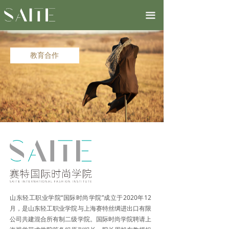
首页
ꀇ
끀
走进赛特
ꀅ
教育合作
企业概况
ꀂ
企业荣誉
ꀂ
企业文化
ꀂ
合作伙伴
ꀂ
新闻资讯
ꁕ
新品·趋势
ꀅ
最新产品
ꀂ
山东轻工职业学院“国际时尚学院”成立于2020年12
月，是山东轻工职业学院与上海赛特丝绸进出口有限
Spring 2024
ꀂ
公司共建混合所有制二级学院。国际时尚学院聘请上