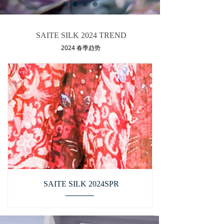
Fall 2023
ꀂ
生产中心
ꀅ
SAITE SILK 2024 TREND
2024 春季趋势
赛特可持续
ꀂ
工厂
ꀂ
设计研发
ꀂ
教育合作
ꁕ
品牌发展
ꀅ
赛可艾 Sky Garden
ꀂ
SAITE SILK 2024SPR
齐锦工坊
ꀂ
联系我们
ꁕ