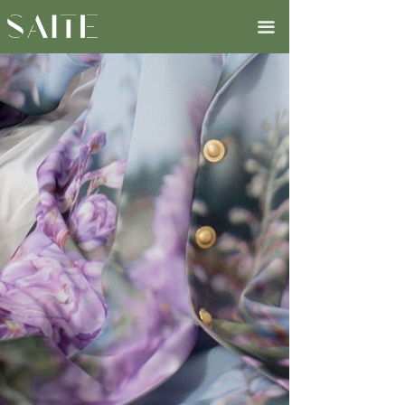
首页
ꀇ
끀
走进赛特
ꀅ
企业概况
ꀂ
企业荣誉
ꀂ
企业文化
ꀂ
合作伙伴
ꀂ
新闻资讯
ꁕ
新品·趋势
ꀅ
最新产品
ꀂ
Spring 2024
ꀂ